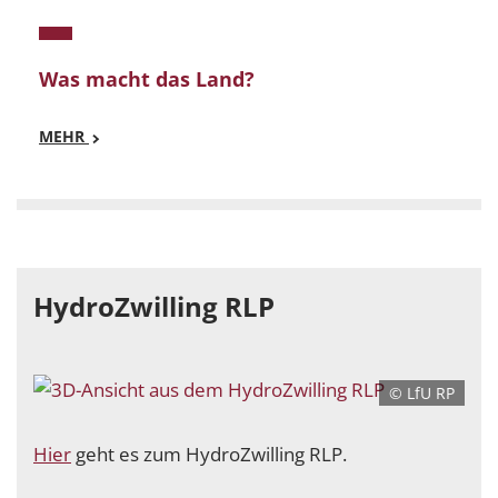
Was macht das Land?
MEHR
Mehr
Was macht das Land?
HydroZwilling RLP
© LfU RP
Hier
geht es zum HydroZwilling RLP.