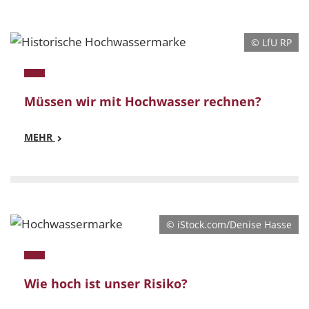
© LfU RP
Müssen wir mit Hochwasser rechnen?
MEHR
Mehr
Müssen wir mit Hochwasser rechnen?
© iStock.com/Denise Hasse
Wie hoch ist unser Risiko?